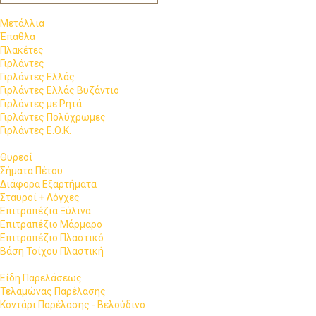
Μετάλλια
Έπαθλα
Πλακέτες
Γιρλάντες
Γιρλάντες Ελλάς
Γιρλάντες Ελλάς Βυζάντιο
Γιρλάντες με Ρητά
Γιρλάντες Πολύχρωμες
Γιρλάντες Ε.Ο.Κ.
Θυρεοί
Σήματα Πέτου
Διάφορα Εξαρτήματα
Σταυροί + Λόγχες
Επιτραπέζια Ξύλινα
Επιτραπέζιο Μάρμαρο
Επιτραπέζιο Πλαστικό
Βάση Τοίχου Πλαστική
Είδη Παρελάσεως
Τελαμώνας Παρέλασης
Κοντάρι Παρέλασης - Βελούδινο