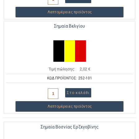
Λεπτομέρειες προϊόντος
Σημαία Βελγίου
Τιμή πώλησης:
2,02 €
ΚΩΔ.ΠΡΟΪΟΝΤΟΣ: 252-101
Λεπτομέρειες προϊόντος
Σημαία Βοσνίας Ερζεγοβίνης