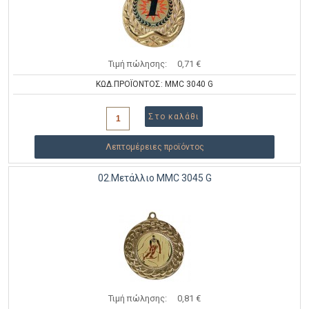
Τιμή πώλησης:
0,71 €
ΚΩΔ.ΠΡΟΪΟΝΤΟΣ: MMC 3040 G
Λεπτομέρειες προϊόντος
02.Μετάλλιο MMC 3045 G
Τιμή πώλησης:
0,81 €