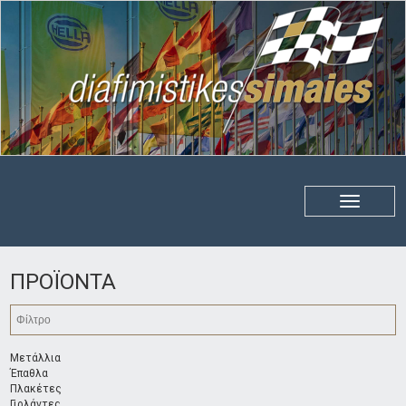
ΠΡΟΪΟΝΤΑ
Μετάλλια
Έπαθλα
Πλακέτες
Γιρλάντες