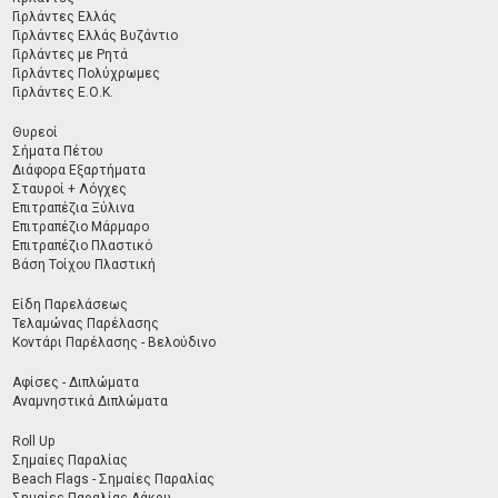
Γιρλάντες Ελλάς
Γιρλάντες Ελλάς Βυζάντιο
Γιρλάντες με Ρητά
Γιρλάντες Πολύχρωμες
Γιρλάντες Ε.Ο.Κ.
Θυρεοί
Σήματα Πέτου
Διάφορα Εξαρτήματα
Σταυροί + Λόγχες
Επιτραπέζια Ξύλινα
Επιτραπέζιο Μάρμαρο
Επιτραπέζιο Πλαστικό
Βάση Τοίχου Πλαστική
Είδη Παρελάσεως
Τελαμώνας Παρέλασης
Κοντάρι Παρέλασης - Βελούδινο
Αφίσες - Διπλώματα
Αναμνηστικά Διπλώματα
Roll Up
Σημαίες Παραλίας
Beach Flags - Σημαίες Παραλίας