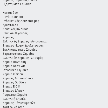
Σημαίες Παραλίας Δάκρυ
Εξαρτήματα Σημαίας
Κονκάρδες
Πανό - Banners
Ενδεικτικές Δουλειές μας
Κρύσταλλα
Ναυτικός Κώδικας
Έπαθλα - Φιγούρες
Σημαίες
Ελληνικές Σημαίες - Αγιογραφία
Σημαίες - Logo - Δουλείες μας
Εκκλησιαστικές Σημαίες
Στρατιωτικές Σημαίες
Ελληνικές Σημαίες - Σταυρός
Σημαία Ποντιακή
Σημαία Βεργίνας
Ιστορικές Σημαίες
Σημαία Κύπρου
Σημαίες Αυτοκινήτων
Σημαίες Ομάδων
Σημαία Ε.Ο.Κ
Σημαίες Δήμων
Πειρατική Σημαία
Ελληνική Σημαία
Σημαίες Ξένων Κρατών
Ανατολική Ασία