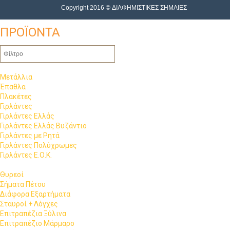
Copyright 2016 © ΔΙΑΦΗΜΙΣΤΙΚΕΣ ΣΗΜΑΙΕΣ
ΠΡΟΪΟΝΤΑ
Μετάλλια
Έπαθλα
Πλακέτες
Γιρλάντες
Γιρλάντες Ελλάς
Γιρλάντες Ελλάς Βυζάντιο
Γιρλάντες με Ρητά
Γιρλάντες Πολύχρωμες
Γιρλάντες Ε.Ο.Κ.
Θυρεοί
Σήματα Πέτου
Διάφορα Εξαρτήματα
Σταυροί + Λόγχες
Επιτραπέζια Ξύλινα
Επιτραπέζιο Μάρμαρο