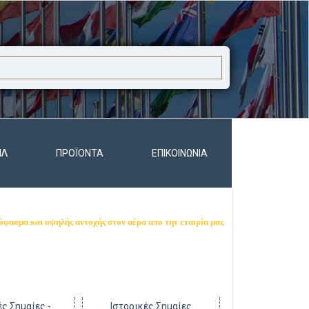
ΊΛ
ΠΡΟΪΌΝΤΑ
ΕΠΙΚΟΙΝΩΝΊΑ
 ύφασμα και υψηλής αντοχής στον αέρα
απο την εταιρία μας
ς Σημαίες -
Ιστορικές Σημαίες