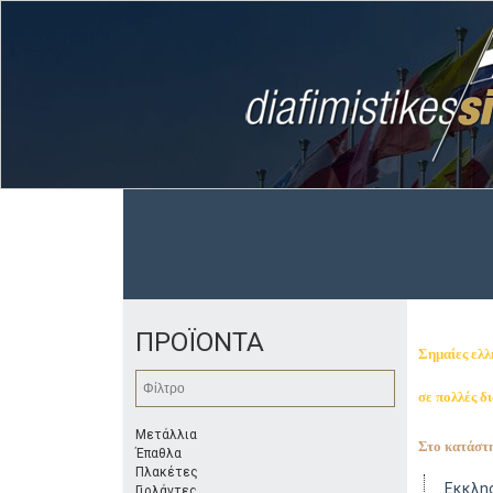
ΠΡΟΪΟΝΤΑ
Σημαίες ελλ
σε πολλές δ
Μετάλλια
Στο κατάστη
Έπαθλα
Πλακέτες
Εκκλη
Γιρλάντες