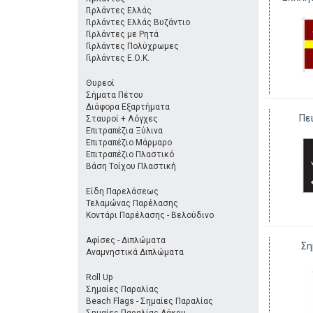
Γιρλάντες Ελλάς
Γιρλάντες Ελλάς Βυζάντιο
Γιρλάντες με Ρητά
Γιρλάντες Πολύχρωμες
Γιρλάντες Ε.Ο.Κ.
Θυρεοί
Σήματα Πέτου
Διάφορα Εξαρτήματα
Πε
Σταυροί + Λόγχες
Επιτραπέζια Ξύλινα
Επιτραπέζιο Μάρμαρο
Επιτραπέζιο Πλαστικό
Βάση Τοίχου Πλαστική
Είδη Παρελάσεως
Τελαμώνας Παρέλασης
Κοντάρι Παρέλασης - Βελούδινο
Αφίσες - Διπλώματα
Ση
Αναμνηστικά Διπλώματα
Roll Up
Σημαίες Παραλίας
Beach Flags - Σημαίες Παραλίας