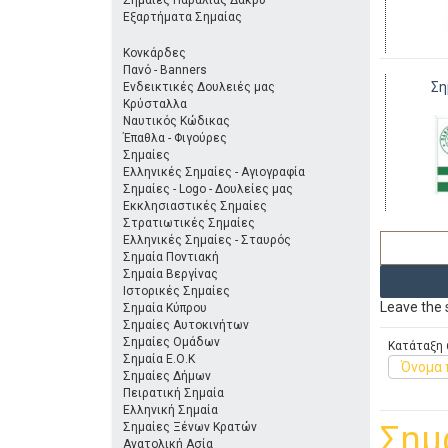
Σημαίες Παραλίας Δάκρυ
Εξαρτήματα Σημαίας
Κονκάρδες
Πανό - Banners
Ση
Ενδεικτικές Δουλειές μας
Κρύσταλλα
Ναυτικός Κώδικας
Έπαθλα - Φιγούρες
Σημαίες
Ελληνικές Σημαίες - Αγιογραφία
Σημαίες - Logo - Δουλείες μας
Εκκλησιαστικές Σημαίες
Στρατιωτικές Σημαίες
Ελληνικές Σημαίες - Σταυρός
Σημαία Ποντιακή
Σημαία Βεργίνας
Ιστορικές Σημαίες
Leave the s
Σημαία Κύπρου
Σημαίες Αυτοκινήτων
Σημαίες Ομάδων
Κατάταξη 
Σημαία Ε.Ο.Κ
Όνομα 
Σημαίες Δήμων
Πειρατική Σημαία
Ελληνική Σημαία
Σημ
Σημαίες Ξένων Κρατών
Ανατολική Ασία