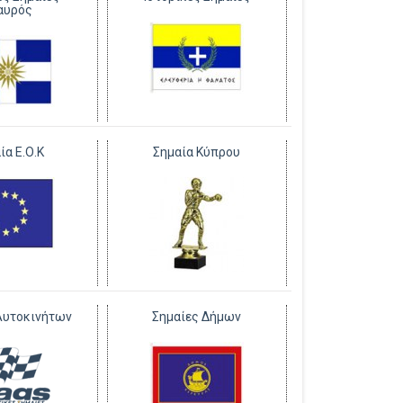
αυρός
ία Ε.Ο.Κ
Σημαία Κύπρου
Αυτοκινήτων
Σημαίες Δήμων