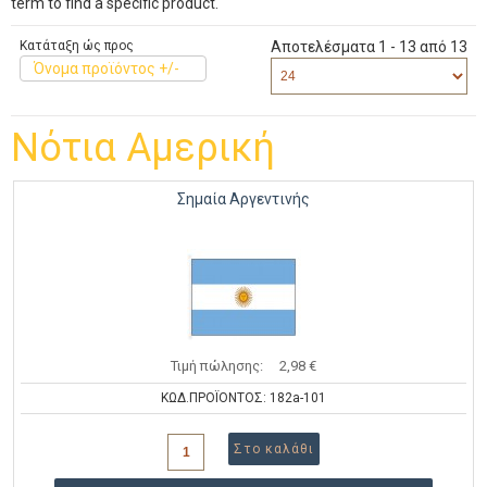
term to find a specific product.
Κατάταξη ώς προς
Αποτελέσματα 1 - 13 από 13
Όνομα προϊόντος +/-
Νότια Αμερική
Σημαία Αργεντινής
Τιμή πώλησης:
2,98 €
ΚΩΔ.ΠΡΟΪΟΝΤΟΣ: 182a-101