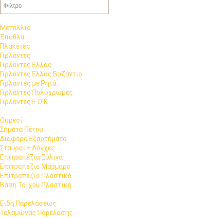
Μετάλλια
Έπαθλα
Πλακέτες
Γιρλάντες
Γιρλάντες Ελλάς
Γιρλάντες Ελλάς Βυζάντιο
Γιρλάντες με Ρητά
Γιρλάντες Πολύχρωμες
Γιρλάντες Ε.Ο.Κ.
Θυρεοί
Σήματα Πέτου
Διάφορα Εξαρτήματα
Σταυροί + Λόγχες
Επιτραπέζια Ξύλινα
Επιτραπέζιο Μάρμαρο
Επιτραπέζιο Πλαστικό
Βάση Τοίχου Πλαστική
Είδη Παρελάσεως
Τελαμώνας Παρέλασης