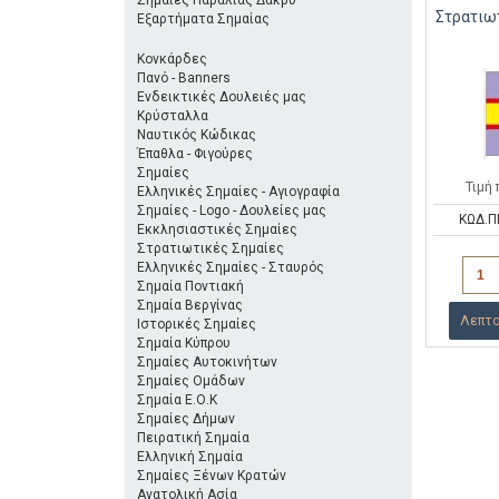
Σημαίες Παραλίας Δάκρυ
Στρατιω
Εξαρτήματα Σημαίας
Κονκάρδες
Πανό - Banners
Ενδεικτικές Δουλειές μας
Κρύσταλλα
Ναυτικός Κώδικας
Έπαθλα - Φιγούρες
Σημαίες
Τιμή
Ελληνικές Σημαίες - Αγιογραφία
Σημαίες - Logo - Δουλείες μας
ΚΩΔ.Π
Εκκλησιαστικές Σημαίες
Στρατιωτικές Σημαίες
Ελληνικές Σημαίες - Σταυρός
Σημαία Ποντιακή
Σημαία Βεργίνας
Λεπτο
Ιστορικές Σημαίες
Σημαία Κύπρου
Σημαίες Αυτοκινήτων
Σημαίες Ομάδων
Σημαία Ε.Ο.Κ
Σημαίες Δήμων
Πειρατική Σημαία
Ελληνική Σημαία
Σημαίες Ξένων Κρατών
Ανατολική Ασία