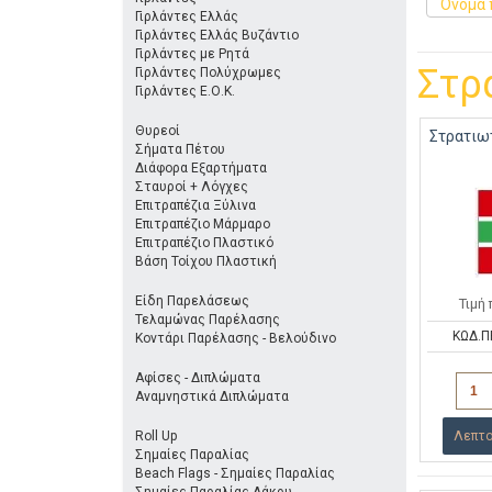
Όνομα 
Γιρλάντες Ελλάς
Γιρλάντες Ελλάς Βυζάντιο
Γιρλάντες με Ρητά
Στρ
Γιρλάντες Πολύχρωμες
Γιρλάντες Ε.Ο.Κ.
Θυρεοί
Στρατιω
Σήματα Πέτου
Διάφορα Εξαρτήματα
Σταυροί + Λόγχες
Επιτραπέζια Ξύλινα
Επιτραπέζιο Μάρμαρο
Επιτραπέζιο Πλαστικό
Βάση Τοίχου Πλαστική
Είδη Παρελάσεως
Τιμή
Τελαμώνας Παρέλασης
ΚΩΔ.Π
Κοντάρι Παρέλασης - Βελούδινο
Αφίσες - Διπλώματα
Αναμνηστικά Διπλώματα
Roll Up
Λεπτο
Σημαίες Παραλίας
Beach Flags - Σημαίες Παραλίας