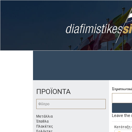
Στρατιωτικέ
ΠΡΟΪΟΝΤΑ
Leave the s
Μετάλλια
Έπαθλα
Πλακέτες
Κατάταξη 
Γιρλάντες