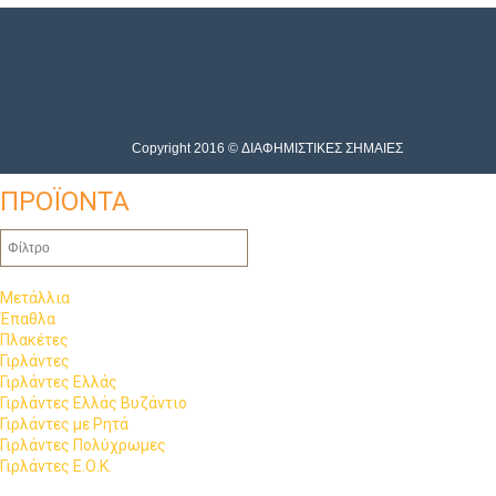
Copyright 2016 © ΔΙΑΦΗΜΙΣΤΙΚΕΣ ΣΗΜΑΙΕΣ
ΠΡΟΪΟΝΤΑ
Μετάλλια
Έπαθλα
Πλακέτες
Γιρλάντες
Γιρλάντες Ελλάς
Γιρλάντες Ελλάς Βυζάντιο
Γιρλάντες με Ρητά
Γιρλάντες Πολύχρωμες
Γιρλάντες Ε.Ο.Κ.