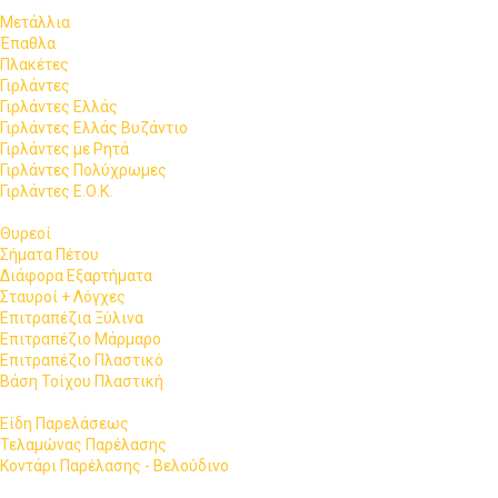
Μετάλλια
Έπαθλα
Πλακέτες
Γιρλάντες
Γιρλάντες Ελλάς
Γιρλάντες Ελλάς Βυζάντιο
Γιρλάντες με Ρητά
Γιρλάντες Πολύχρωμες
Γιρλάντες Ε.Ο.Κ.
Θυρεοί
Σήματα Πέτου
Διάφορα Εξαρτήματα
Σταυροί + Λόγχες
Επιτραπέζια Ξύλινα
Επιτραπέζιο Μάρμαρο
Επιτραπέζιο Πλαστικό
Βάση Τοίχου Πλαστική
Είδη Παρελάσεως
Τελαμώνας Παρέλασης
Κοντάρι Παρέλασης - Βελούδινο