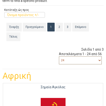
term to find a specific product.
Κατάταξη ώς προς
Όνομα προϊόντος +/-
Έναρξη
Προηγούμενο
1
2
3
Επόμενο
Τέλος
Σελίδα 1 από 3
Αποτελέσματα 1 - 24 από 56
Αφρική
Σημαία Αγκόλας