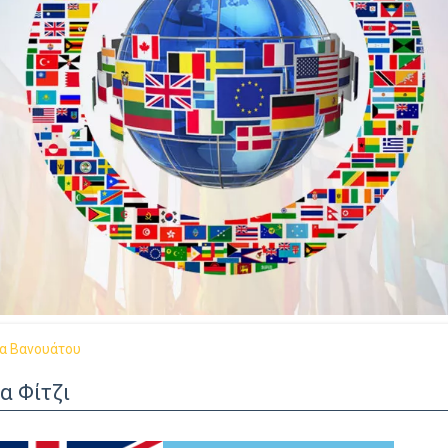
α Βανουάτου
α Φίτζι