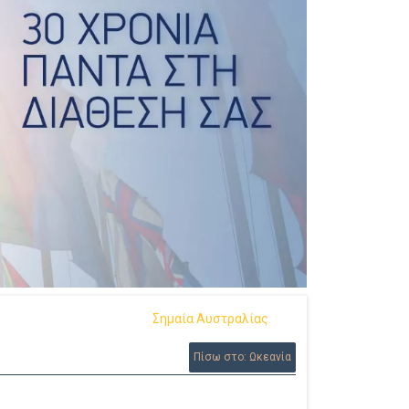
Σημαία Αυστραλίας
Πίσω στο: Ωκεανία