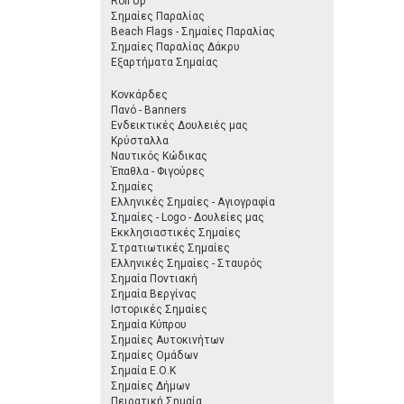
Roll Up
Σημαίες Παραλίας
Beach Flags - Σημαίες Παραλίας
Σημαίες Παραλίας Δάκρυ
Εξαρτήματα Σημαίας
Κονκάρδες
Πανό - Banners
Ενδεικτικές Δουλειές μας
Κρύσταλλα
Ναυτικός Κώδικας
Έπαθλα - Φιγούρες
Σημαίες
Ελληνικές Σημαίες - Αγιογραφία
Σημαίες - Logo - Δουλείες μας
Εκκλησιαστικές Σημαίες
Στρατιωτικές Σημαίες
Ελληνικές Σημαίες - Σταυρός
Σημαία Ποντιακή
Σημαία Βεργίνας
Ιστορικές Σημαίες
Σημαία Κύπρου
Σημαίες Αυτοκινήτων
Σημαίες Ομάδων
Σημαία Ε.Ο.Κ
Σημαίες Δήμων
Πειρατική Σημαία