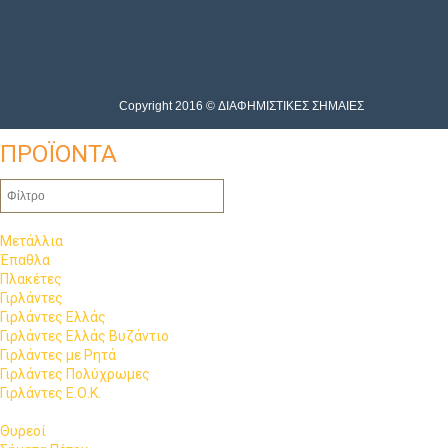
Copyright 2016 © ΔΙΑΦΗΜΙΣΤΙΚΕΣ ΣΗΜΑΙΕΣ
ΠΡΟΪΟΝΤΑ
Μετάλλια
Έπαθλα
Πλακέτες
Γιρλάντες
Γιρλάντες Ελλάς
Γιρλάντες Ελλάς Βυζάντιο
Γιρλάντες με Ρητά
Γιρλάντες Πολύχρωμες
Γιρλάντες Ε.Ο.Κ.
Θυρεοί