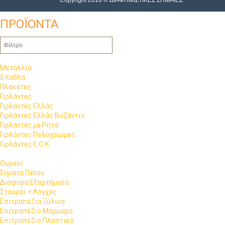
Copyright 2016 © ΔΙΑΦΗΜΙΣΤΙΚΕΣ ΣΗΜΑΙΕΣ
ΠΡΟΪΟΝΤΑ
Μετάλλια
Έπαθλα
Πλακέτες
Γιρλάντες
Γιρλάντες Ελλάς
Γιρλάντες Ελλάς Βυζάντιο
Γιρλάντες με Ρητά
Γιρλάντες Πολύχρωμες
Γιρλάντες Ε.Ο.Κ.
Θυρεοί
Σήματα Πέτου
Διάφορα Εξαρτήματα
Σταυροί + Λόγχες
Επιτραπέζια Ξύλινα
Επιτραπέζιο Μάρμαρο
Επιτραπέζιο Πλαστικό