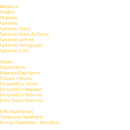
Μετάλλια
Έπαθλα
Πλακέτες
Γιρλάντες
Γιρλάντες Ελλάς
Γιρλάντες Ελλάς Βυζάντιο
Γιρλάντες με Ρητά
Γιρλάντες Πολύχρωμες
Γιρλάντες Ε.Ο.Κ.
Θυρεοί
Σήματα Πέτου
Διάφορα Εξαρτήματα
Σταυροί + Λόγχες
Επιτραπέζια Ξύλινα
Επιτραπέζιο Μάρμαρο
Επιτραπέζιο Πλαστικό
Βάση Τοίχου Πλαστική
Είδη Παρελάσεως
Τελαμώνας Παρέλασης
Κοντάρι Παρέλασης - Βελούδινο