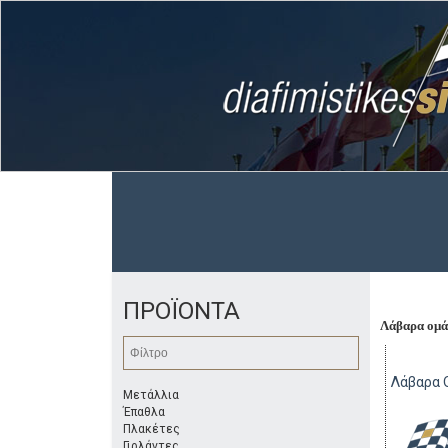
ΠΡΟΪΟΝΤΑ
Λάβαρα ομ
Λάβαρα 
Μετάλλια
Έπαθλα
Πλακέτες
Γιρλάντες