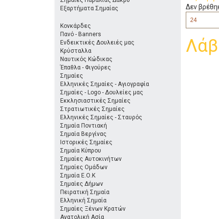
Σημαίες Παραλίας Δάκρυ
Δεν βρέθη
Εξαρτήματα Σημαίας
Κονκάρδες
Πανό - Banners
Λάβ
Ενδεικτικές Δουλειές μας
Κρύσταλλα
Ναυτικός Κώδικας
Έπαθλα - Φιγούρες
Σημαίες
Ελληνικές Σημαίες - Αγιογραφία
Σημαίες - Logo - Δουλείες μας
Εκκλησιαστικές Σημαίες
Στρατιωτικές Σημαίες
Ελληνικές Σημαίες - Σταυρός
Σημαία Ποντιακή
Σημαία Βεργίνας
Ιστορικές Σημαίες
Σημαία Κύπρου
Σημαίες Αυτοκινήτων
Σημαίες Ομάδων
Σημαία Ε.Ο.Κ
Σημαίες Δήμων
Πειρατική Σημαία
Ελληνική Σημαία
Σημαίες Ξένων Κρατών
Ανατολική Ασία