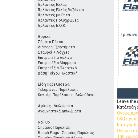
Γιρλάντες Ελλάς
Γιρλάντες Ελλάς Βυζάντιο
Γιρλάντες με Ρητά
Γιρλάντες Πολύχρωμες
Γιρλάντες Ε.Ο.Κ.
Τρίγωνα
Θυρεοί
Σήματα Πέτου
Διάφορα Εξαρτήματα
Σταυροί + Λόγχες
Επιτραπέζια Ξύλινα
Επιτραπέζιο Μάρμαρο
Επιτραπέζιο Πλαστικό
Βάση Τοίχου Πλαστική
Είδη Παρελάσεως
Τελαμώνας Παρέλασης
Κοντάρι Παρέλασης - Βελούδινο
Leave the s
Αφίσες - Διπλώματα
Κατάταξη 
Αναμνηστικά Διπλώματα
Όνομα προ
SKU προϊό
Roll Up
Κατηγορία
Σημαίες Παραλίας
Όνομα κα
Beach Flags - Σημαίες Παραλίας
Ταξινόμησ