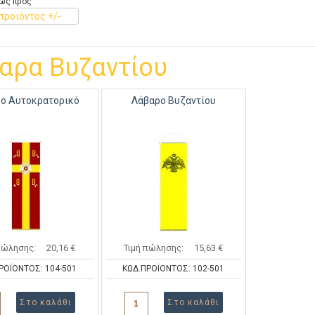
ώς προς
προϊόντος +/-
αρα Βυζαντίου
ο Αυτοκρατορικό
Λάβαρο Βυζαντίου
πώλησης:
20,16 €
Τιμή πώλησης:
15,63 €
ΡΟΪΟΝΤΟΣ: 104-501
ΚΩΔ.ΠΡΟΪΟΝΤΟΣ: 102-501