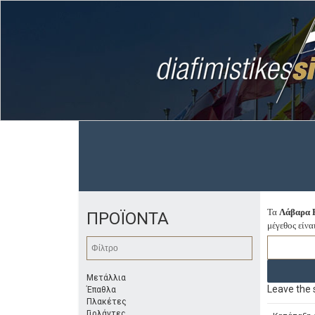
Τα
Λάβαρα 
ΠΡΟΪΟΝΤΑ
μέγεθος είνα
Μετάλλια
Leave the s
Έπαθλα
Πλακέτες
Γιρλάντες