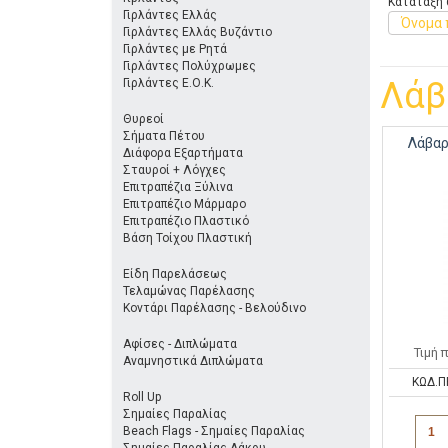
Κατάταξη 
Γιρλάντες Ελλάς
Όνομα 
Γιρλάντες Ελλάς Βυζάντιο
Γιρλάντες με Ρητά
Γιρλάντες Πολύχρωμες
Λάβ
Γιρλάντες Ε.Ο.Κ.
Θυρεοί
Σήματα Πέτου
Λάβαρ
Διάφορα Εξαρτήματα
Σταυροί + Λόγχες
Επιτραπέζια Ξύλινα
Επιτραπέζιο Μάρμαρο
Επιτραπέζιο Πλαστικό
Βάση Τοίχου Πλαστική
Είδη Παρελάσεως
Τελαμώνας Παρέλασης
Κοντάρι Παρέλασης - Βελούδινο
Αφίσες - Διπλώματα
Τιμή 
Αναμνηστικά Διπλώματα
ΚΩΔ.Π
Roll Up
Σημαίες Παραλίας
Beach Flags - Σημαίες Παραλίας