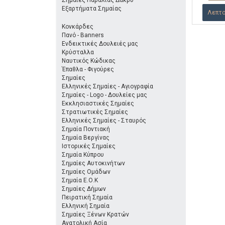
Σημαίες Παραλίας Δάκρυ
Εξαρτήματα Σημαίας
Λεπτο
Κονκάρδες
Πανό - Banners
Ενδεικτικές Δουλειές μας
Κρύσταλλα
Ναυτικός Κώδικας
Έπαθλα - Φιγούρες
Σημαίες
Ελληνικές Σημαίες - Αγιογραφία
Σημαίες - Logo - Δουλείες μας
Εκκλησιαστικές Σημαίες
Στρατιωτικές Σημαίες
Ελληνικές Σημαίες - Σταυρός
Σημαία Ποντιακή
Σημαία Βεργίνας
Ιστορικές Σημαίες
Σημαία Κύπρου
Σημαίες Αυτοκινήτων
Σημαίες Ομάδων
Σημαία Ε.Ο.Κ
Σημαίες Δήμων
Πειρατική Σημαία
Ελληνική Σημαία
Σημαίες Ξένων Κρατών
Ανατολική Ασία